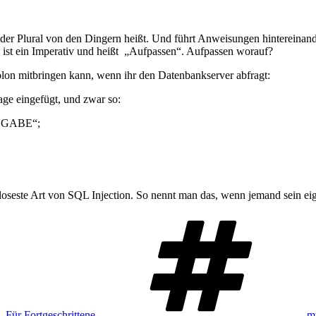
er Plural von den Dingern heißt. Und führt Anweisungen hintereinan
 ist ein Imperativ und heißt „Aufpassen“. Aufpassen worauf?
lon mitbringen kann, wenn ihr den Datenbankserver abfragt:
ge eingefügt, und zwar so:
NGABE“;
seste Art von SQL Injection. So nennt man das, wenn jemand sein eige
Sc
,
Für Fortgeschrittene
m