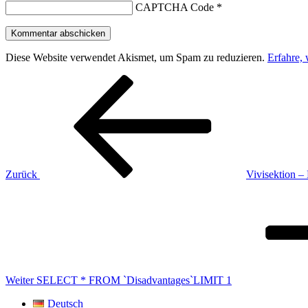
CAPTCHA Code
*
Diese Website verwendet Akismet, um Spam zu reduzieren.
Erfahre,
Beitragsnavigation
Vorheriger
Beitrag
Zurück
Vivisektion – 
Nächster
Beitrag
Weiter
SELECT * FROM `Disadvantages`LIMIT 1
Deutsch