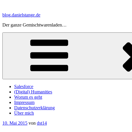
Zum
Inhalt
blog.danielstange.de
springen
Der ganze Gemischtwarenladen…
Salesforce
(Digital) Humanities
Worum es geht
Impressum
Datenschutzerklärung
Über mich
Veröffentlicht
10. Mai 2015
von
dst14
am