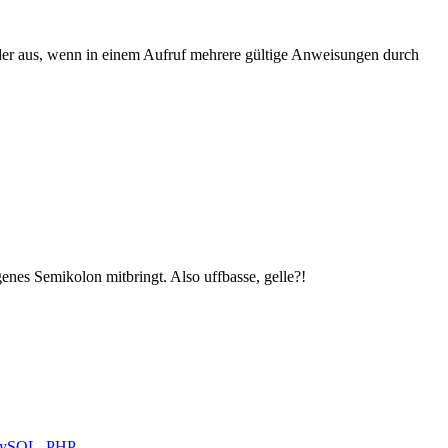
der aus, wenn in einem Aufruf mehrere gültige Anweisungen durch
nes Semikolon mitbringt. Also uffbasse, gelle?!
hlagwörter
ySQL
,
PHP