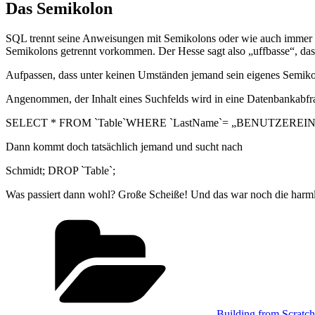
Das Semikolon
SQL trennt seine Anweisungen mit Semikolons oder wie auch immer d
Semikolons getrennt vorkommen. Der Hesse sagt also „uffbasse“, das
Aufpassen, dass unter keinen Umständen jemand sein eigenes Semiko
Angenommen, der Inhalt eines Suchfelds wird in eine Datenbankabfra
SELECT * FROM `Table`WHERE `LastName`= „BENUTZEREI
Dann kommt doch tatsächlich jemand und sucht nach
Schmidt; DROP `Table`;
Was passiert dann wohl? Große Scheiße! Und das war noch die harmlo
Kategorien
Building from Scratch