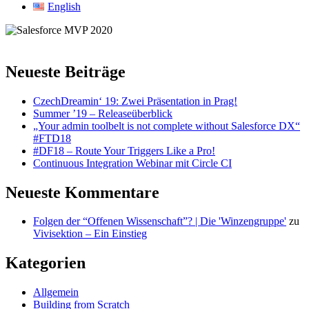
English
Neueste Beiträge
CzechDreamin‘ 19: Zwei Präsentation in Prag!
Summer ’19 – Releaseüberblick
„Your admin toolbelt is not complete without Salesforce DX“
#FTD18
#DF18 – Route Your Triggers Like a Pro!
Continuous Integration Webinar mit Circle CI
Neueste Kommentare
Folgen der “Offenen Wissenschaft”? | Die 'Winzengruppe'
zu
Vivisektion – Ein Einstieg
Kategorien
Allgemein
Building from Scratch